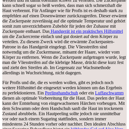
werden und ist damit ebenfalls schwer zu verteilen. Die Zuckerpaste
kann schnell sogar so heiß werden, dass man sich schmerzhaft die
Haut verbrennt. Für Anfänger wie für Profis ist es deshalb stark zu
empfehlen auf einen Dosenwärmer zurückzugreifen. Dieser erwärmt
die Zuckerpaste zuverlässig auf die optimale Temperatur und gehört
somit zum unverzichtbaren Zubehör für jeden der Zuhause mit
Zuckerpaste enthaart. Das
Handgerät ist ein praktisches Hilfsmittel
um die Zuckercreme einfach und gut dosiert auf dem Körper zu
verteilen. Zu diesem Zweck wird die erwärmte Zuckerpasten-
Patrone in das Handgerät eingelegt. Die Vliesstreifen sind
notwendig um die Zuckermasse, mitsamt der Haare, wieder vom
Körper zu entfernen. Wenn die Zuckerpaste aufgetragen wurde, legt
man die Vliesstreifen auf die klebrige Masse, drückt diese kurz fest
und zieht den Streifen ab. Im Gegensatz zur Wachsmethode
allerdings in Wuchsrichtung, nicht dagegen.
Für Profis und die, die es werden wollen, gibt es jedoch noch
weitere Hilfsmittel die eingesetzt werden können um das Ergebnis
zu perfektionieren. Ein
Peelinghandschuh
oder ein
Luffaschwamm
dienen als optimale Vorbereitung für die Haut. Das peelen der Haut
kann der Entstehung von eingewachsenen Härchen vorbeugen. Mit
dem Schwamm oder dem Handschuh sanft die Haut im trockenem
Zustand abrubbeln. Ein Hautpeeling sollte jedoch nie unmittelbar
vor oder nach einem Sugaring stattfinden, sondern immer
mindestens 24 Stunden vorher oder nachher. Den idealen Abschluss