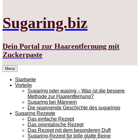
Sugaring.biz
Dein Portal zur Haarentfernung mit
Zuckerpaste
Zum
Menü
Inhalt
springen
Startseite
Vorteile
Sugaring oder waxing – Was ist die bessere
Methode zur Haarentfernung?
Sugaring bei Männern
Die spannende Geschichte des sugarings
Sugaring Rezepte
Das einfache Rezept
Das orientalische Rezept
Das Rezept mit dem besonderen Duft
Sugaring-Rezept für tolle glatte Beine