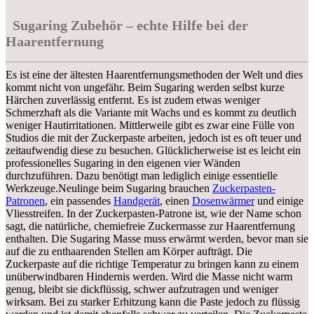
Sugaring Zubehör – echte Hilfe bei der
Haarentfernung
Es ist eine der ältesten Haarentfernungsmethoden der Welt und dies
kommt nicht von ungefähr. Beim Sugaring werden selbst kurze
Härchen zuverlässig entfernt. Es ist zudem etwas weniger
Schmerzhaft als die Variante mit Wachs und es kommt zu deutlich
weniger Hautirritationen. Mittlerweile gibt es zwar eine Fülle von
Studios die mit der Zuckerpaste arbeiten, jedoch ist es oft teuer und
zeitaufwendig diese zu besuchen. Glücklicherweise ist es leicht ein
professionelles Sugaring in den eigenen vier Wänden
durchzuführen. Dazu benötigt man lediglich einige essentielle
Werkzeuge.Neulinge beim Sugaring brauchen
Zuckerpasten-
Patronen
, ein passendes
Handgerät
, einen
Dosenwärmer
und einige
Vliesstreifen. In der Zuckerpasten-Patrone ist, wie der Name schon
sagt, die natürliche, chemiefreie Zuckermasse zur Haarentfernung
enthalten. Die Sugaring Masse muss erwärmt werden, bevor man sie
auf die zu enthaarenden Stellen am Körper aufträgt. Die
Zuckerpaste auf die richtige Temperatur zu bringen kann zu einem
unüberwindbaren Hindernis werden. Wird die Masse nicht warm
genug, bleibt sie dickflüssig, schwer aufzutragen und weniger
wirksam. Bei zu starker Erhitzung kann die Paste jedoch zu flüssig