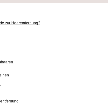
ode zur Haarentfernung?
tshaaren
Beinen
h
rentfernung