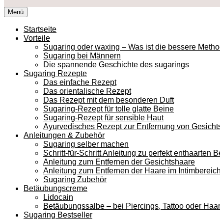
Zum
Menü
Inhalt
springen
Startseite
Vorteile
Sugaring oder waxing – Was ist die bessere Meth
Sugaring bei Männern
Die spannende Geschichte des sugarings
Sugaring Rezepte
Das einfache Rezept
Das orientalische Rezept
Das Rezept mit dem besonderen Duft
Sugaring-Rezept für tolle glatte Beine
Sugaring-Rezept für sensible Haut
Ayurvedisches Rezept zur Entfernung von Gesich
Anleitungen & Zubehör
Sugaring selber machen
Schritt-für-Schritt Anleitung zu perfekt enthaarten 
Anleitung zum Entfernen der Gesichtshaare
Anleitung zum Entfernen der Haare im Intimbereic
Sugaring Zubehör
Betäubungscreme
Lidocain
Betäubungssalbe – bei Piercings, Tattoo oder Haa
Sugaring Bestseller